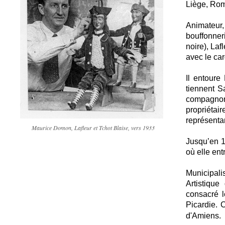
Liège, Rom
Animateur
bouffonner
noire), Laf
avec le car
Il entoure
tiennent S
compagnon 
propriétai
représentan
Maurice Domon, Lafleur et Tchot Blaise, vers 1933
Jusqu’en 19
où elle ent
Municipali
Artistiqu
consacré l
Picardie. 
d'Amiens.