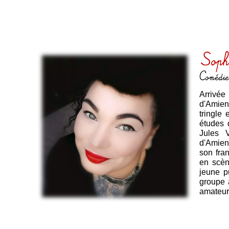
Sop
Comédie
Arrivée
d'Amien
tringle
études 
Jules 
d'Amien
son fran
en scèn
jeune p
groupe 
amateur