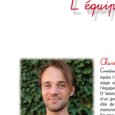
Char
Comédie
Après l’
stage a
l’équip
D’’abord
d’un goû
rôle de
marionn